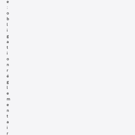
e
:
o
b
l
i
g
a
t
i
o
n
r
é
g
l
e
m
e
n
t
a
i
r