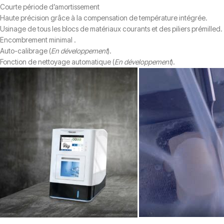
Courte période d’amortissement
Haute précision grâce à la compensation de température intégrée.
Usinage de tous les blocs de matériaux courants et des piliers prémilled.
Encombrement minimal .
Auto-calibrage (
En développement
).
Fonction de nettoyage automatique (
En développement
).