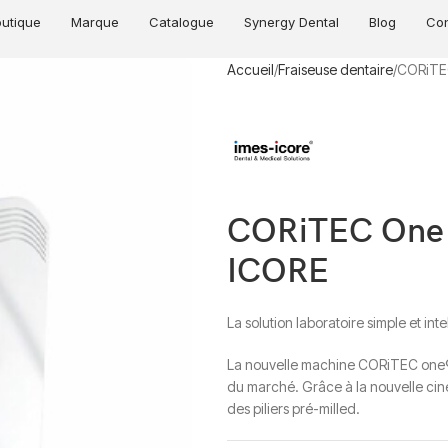
utique
Marque
Catalogue
Synergy Dental
Blog
Con
Accueil
Fraiseuse dentaire
CORiTEC
CORiTEC One –
ICORE
La solution laboratoire simple et inte
La nouvelle machine CORiTEC one® 
du marché. Grâce à la nouvelle cin
des piliers pré-milled.