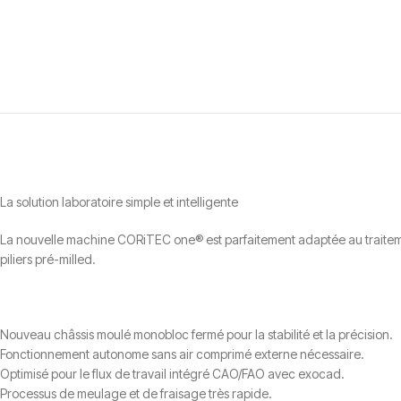
La solution laboratoire simple et intelligente
La nouvelle machine CORiTEC one® est parfaitement adaptée au traiteme
piliers pré-milled.
Nouveau châssis moulé monobloc fermé pour la stabilité et la précision.
Fonctionnement autonome sans air comprimé externe nécessaire.
Optimisé pour le flux de travail intégré CAO/FAO avec exocad.
Processus de meulage et de fraisage très rapide.